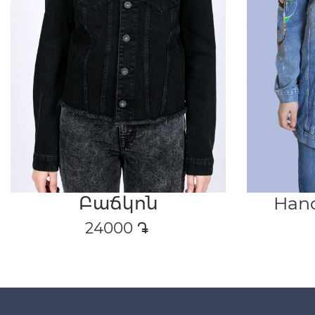
Բաճկոն
Han
24000
դր․