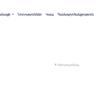
անացի
Նորություններ
Կապ
Համագործակցություն
Վերադառնալ