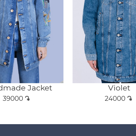
dmade Jacket
Violet
39000
դր․
24000
դր․