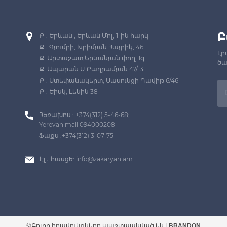
Բ
Ք․ Երևան , Երևան Մոլ, 1-ին հարկ
Ք․ Գյումրի, Խրիմյան Հայրիկ, 46
Լր
Ք. Արտաշատ,Երևանյան փող. 1գ
ծա
Ք. Ապարան Մ.Բաղրամյան 47/13
Ք․ Ստեփանակերտ, Սասունցի Դավիթ 6/46
Ք․ Եիսկ, Լենին 38
Հեռախոս : +374(312) 5-46-68;
Yerevan mall 094000208
Ֆաքս :+374(312) 3-07-75
Էլ․ հասցե:
info@zakaryan.am
©Բոլոր իրավունքները պաշտպանված են
|
BRANDON