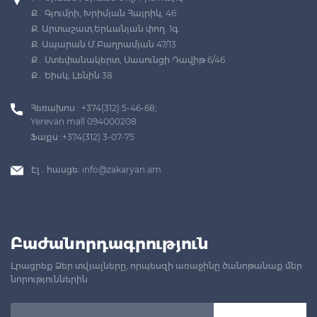
Ք․ Գյումրի, Խրիմյան Հայրիկ, 46
Ք. Արտաշատ,Երևանյան փող. 1գ
Ք. Ապարան Մ.Բաղրամյան 47/13
Ք․ Ստեփանակերտ, Սասունցի Դավիթ 6/46
Ք․ Եիսկ, Լենին 38
Հեռախոս : +374(312) 5-46-68;
Yerevan mall 094000208
Ֆաքս :+374(312) 3-07-75
Էլ․ հասցե:
info@zakaryan.am
Բաժանորդագրություն
Լրացրեք Ձեր տվյալները, որպեսզի առաջինը ծանոթանաք մեր
նորություններին