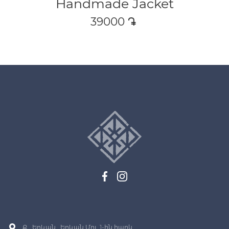
Handmade Jacket
39000
դր․
Ք․ Երևան , Երևան Մոլ, 1-ին հարկ