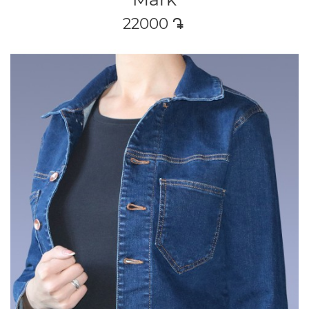
22000
դր․