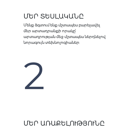
ՄԵՐ ՏԵՍԼԱԿԱՆԸ
Մենք ձգտում ենք մշտապես բարելավել
մեր արտադրանքի որակը՝
արտադրության մեջ մշտապես ներդնելով
նորագույն տեխնոլոգիաներ:
2
ՄԵՐ ԱՌԱՔԵԼՈՒԹՅՈՒՆԸ