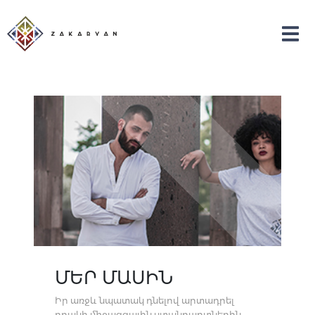
ՄԵՐ ՄԱՍԻՆ
Իր առջև նպատակ դնելով արտադրել
որակի միջազգային ստանդարտներին