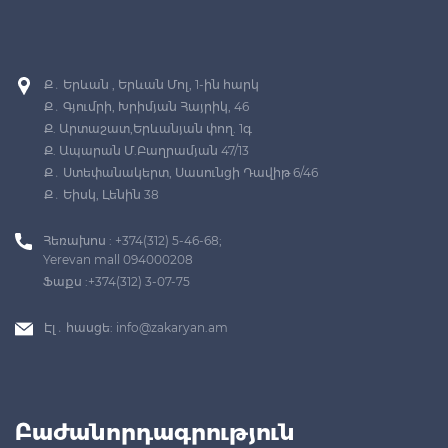
Ք․ Երևան , Երևան Մոլ, 1-ին հարկ
Ք․ Գյումրի, Խրիմյան Հայրիկ, 46
Ք. Արտաշատ,Երևանյան փող. 1գ
Ք. Ապարան Մ.Բաղրամյան 47/13
Ք․ Ստեփանակերտ, Սասունցի Դավիթ 6/46
Ք․ Եիսկ, Լենին 38
Հեռախոս : +374(312) 5-46-68;
Yerevan mall 094000208
Ֆաքս :+374(312) 3-07-75
Էլ․ հասցե:
info@zakaryan.am
Բաժանորդագրություն