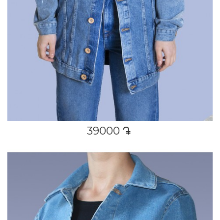
39000
դր․