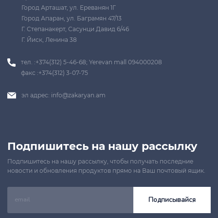
Город Арташат, ул. Ереванян 1Г
Город Апаран, ул. Баграмян 47/13
Г. Степанакерт, Сасунци Давид 6/46
Г. Йиск, Ленина 38
тел. :+374(312) 5-46-68; Yerevan mall 094000208
факс :+374(312) 3-07-75
эл адрес:
info@zakaryan.am
Подпишитесь на нашу рассылку
Подпишитесь на нашу рассылку, чтобы получать последние
новости и обновления продуктов прямо на Ваш почтовый ящик.