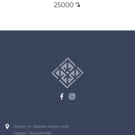
25000
դր․
Гюмри ул. Хримян Айрик N46
Ереван, Yerevan Mall