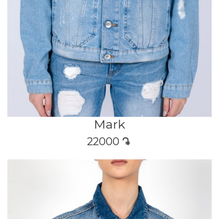
Mark
22000
դր․