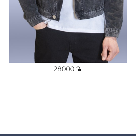
28000
դր․