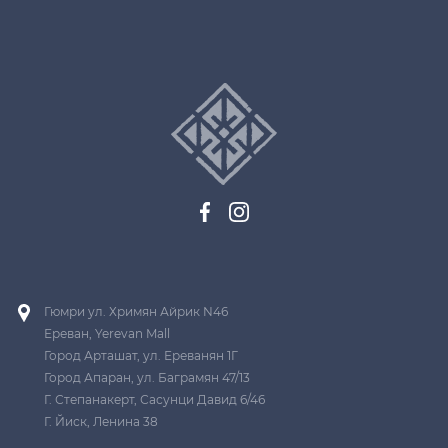
Гюмри ул. Хримян Айрик N46
Ереван, Yerevan Mall
Город Арташат, ул. Ереванян 1Г
Город Апаран, ул. Баграмян 47/13
Г. Степанакерт, Сасунци Давид 6/46
Г. Йиск, Ленина 38