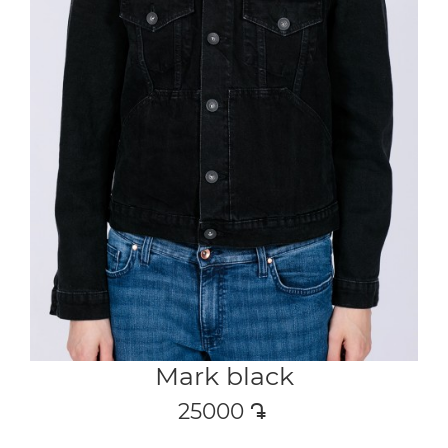
Mark black
25000
դր․