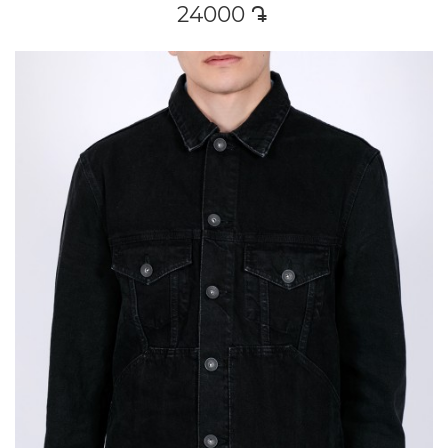
24000
դր․