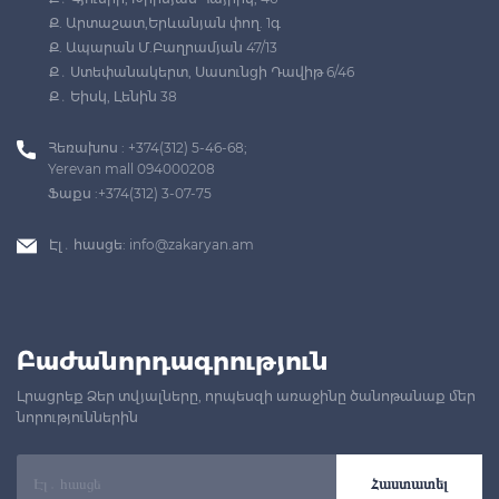
Ք. Արտաշատ,Երևանյան փող. 1գ
Ք. Ապարան Մ.Բաղրամյան 47/13
Ք․ Ստեփանակերտ, Սասունցի Դավիթ 6/46
Ք․ Եիսկ, Լենին 38
Հեռախոս : +374(312) 5-46-68;
Yerevan mall 094000208
Ֆաքս :+374(312) 3-07-75
Էլ․ հասցե:
info@zakaryan.am
Բաժանորդագրություն
Լրացրեք Ձեր տվյալները, որպեսզի առաջինը ծանոթանաք մեր
նորություններին