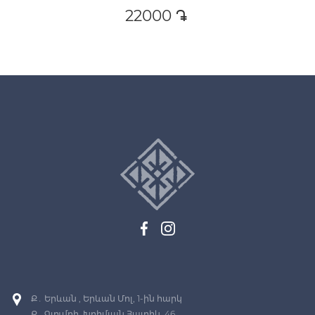
22000
դր․
Ք․ Երևան , Երևան Մոլ, 1-ին հարկ
Ք․ Գյումրի, Խրիմյան Հայրիկ, 46