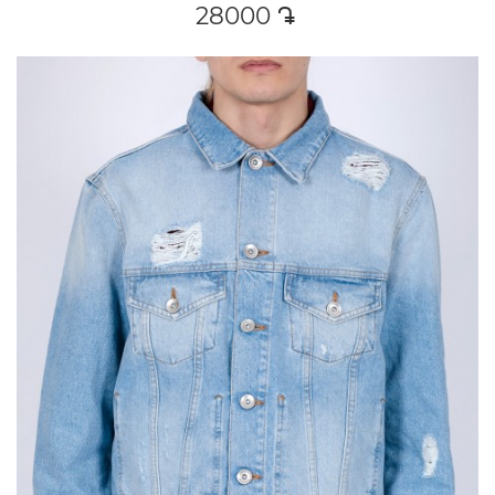
28000
դր․