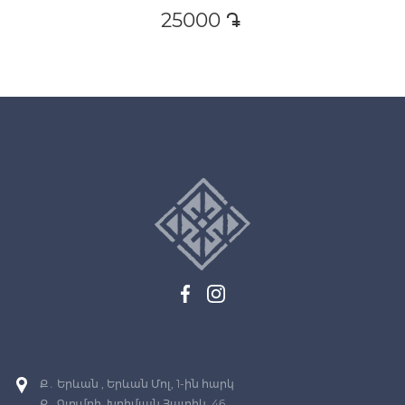
25000
դր․
Ք․ Երևան , Երևան Մոլ, 1-ին հարկ
Ք․ Գյումրի, Խրիմյան Հայրիկ, 46