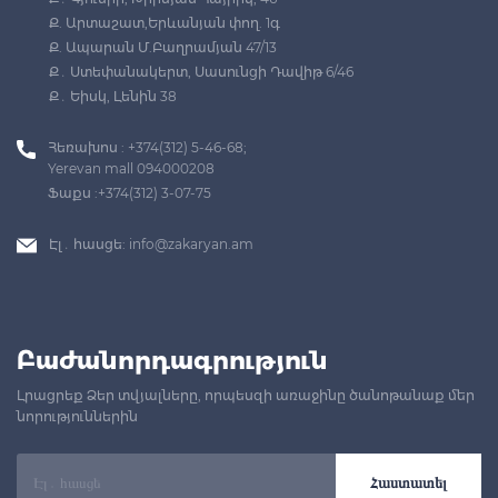
Ք. Արտաշատ,Երևանյան փող. 1գ
Ք. Ապարան Մ.Բաղրամյան 47/13
Ք․ Ստեփանակերտ, Սասունցի Դավիթ 6/46
Ք․ Եիսկ, Լենին 38
Հեռախոս : +374(312) 5-46-68;
Yerevan mall 094000208
Ֆաքս :+374(312) 3-07-75
Էլ․ հասցե:
info@zakaryan.am
Բաժանորդագրություն
Լրացրեք Ձեր տվյալները, որպեսզի առաջինը ծանոթանաք մեր
նորություններին