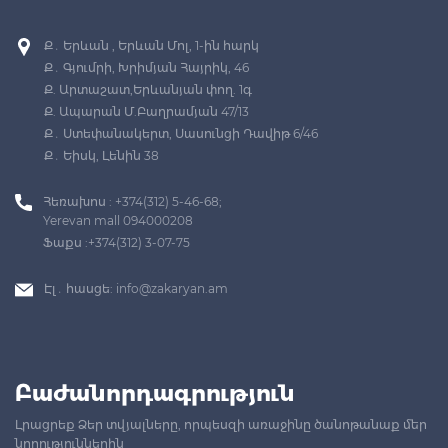
Ք․ Երևան , Երևան Մոլ, 1-ին հարկ
Ք․ Գյումրի, Խրիմյան Հայրիկ, 46
Ք. Արտաշատ,Երևանյան փող. 1գ
Ք. Ապարան Մ.Բաղրամյան 47/13
Ք․ Ստեփանակերտ, Սասունցի Դավիթ 6/46
Ք․ Եիսկ, Լենին 38
Հեռախոս : +374(312) 5-46-68;
Yerevan mall 094000208
Ֆաքս :+374(312) 3-07-75
Էլ․ հասցե:
info@zakaryan.am
Բաժանորդագրություն
Լրացրեք Ձեր տվյալները, որպեսզի առաջինը ծանոթանաք մեր
նորություններին