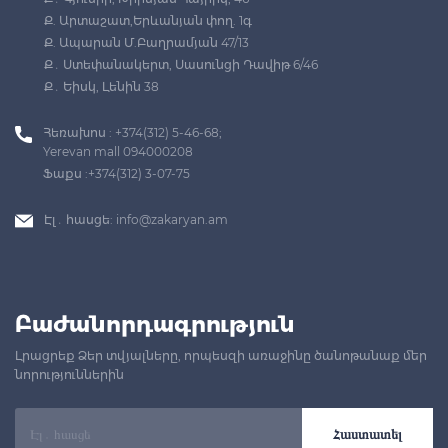
Ք. Արտաշատ,Երևանյան փող. 1գ
Ք. Ապարան Մ.Բաղրամյան 47/13
Ք․ Ստեփանակերտ, Սասունցի Դավիթ 6/46
Ք․ Եիսկ, Լենին 38
Հեռախոս : +374(312) 5-46-68;
Yerevan mall 094000208
Ֆաքս :+374(312) 3-07-75
Էլ․ հասցե:
info@zakaryan.am
Բաժանորդագրություն
Լրացրեք Ձեր տվյալները, որպեսզի առաջինը ծանոթանաք մեր
նորություններին