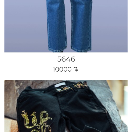
5646
10000
դր․