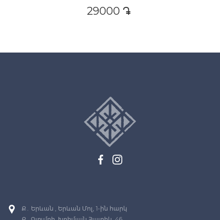
29000
դր․
Ք․ Երևան , Երևան Մոլ, 1-ին հարկ
Ք․ Գյումրի, Խրիմյան Հայրիկ, 46