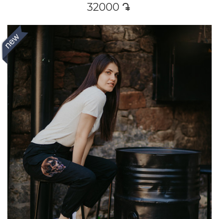
32000
դր․