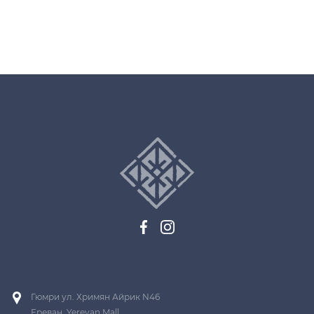
Гюмри ул. Хримян Айрик N46
Ереван, Yerevan Mall