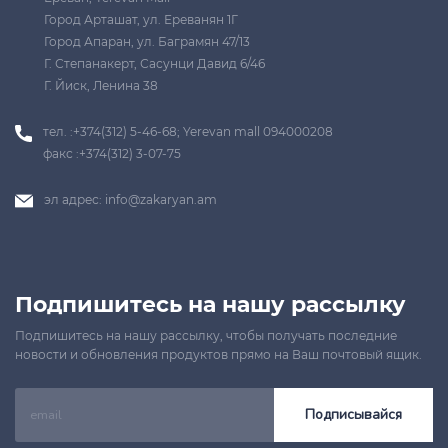
Город Арташат, ул. Ереванян 1Г
Город Апаран, ул. Баграмян 47/13
Г. Степанакерт, Сасунци Давид 6/46
Г. Йиск, Ленина 38
тел. :+374(312) 5-46-68; Yerevan mall 094000208
факс :+374(312) 3-07-75
эл адрес:
info@zakaryan.am
Подпишитесь на нашу рассылку
Подпишитесь на нашу рассылку, чтобы получать последние
новости и обновления продуктов прямо на Ваш почтовый ящик.