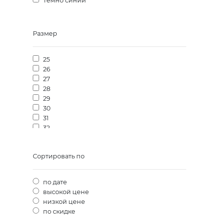
Темно синий
Размер
25
26
27
28
29
30
31
32
33
34
Сортировать по
35
36
37
по дате
38
высокой цене
39
низкой цене
40
по скидке
41